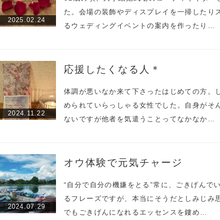
た。会場の装飾やディスプレイを一掃したり
2025.02.24
るウェディングイベントの案内を作ったり…
応援したくなる人＊
体調が悪いなか来て下さったはじめての方。
められていらっしゃる女性でした。自身がそ
2024.11.22
ないですが他者を気遣うことってなかなか…
オウ体験で元気チャージ
“自分で自分の機嫌をとる”常に、ごきげんで
るフレーズですが、本当にそうだとしみじみ
2024.07.29
でもごきげんになれるエッセンスを鏤め…