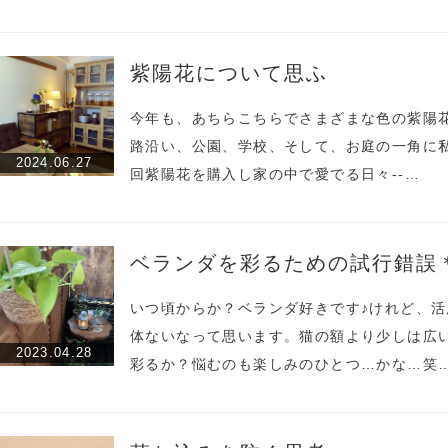
紫陽花について思ふ
今年も、あちらこちらでさまざまな色の紫陽
路沿い、公園、学校、そして、お庭の一角に
2024.06.27
回紫陽花を購入し家の中で愛でる日々--…
ベランダを彩るための試行錯誤
いつ頃からか？ベランダ好きです♪けれど、
体ないなって思います。猫の額より少しは広
2023.04.28
彩るか？悩むのも楽しみのひとつ…かな…笑