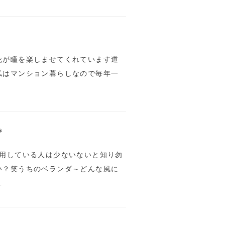
花が瞳を楽しませてくれています道
私はマンション暮らしなので毎年一
＊
活用している人は少ないないと知り勿
い？笑うちのベランダ～どんな風に
…