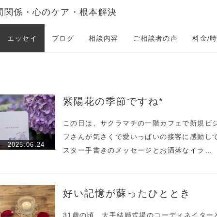
間関係・心のケア・根本解決
エッセイ
ブログ
相談内容
ご相談者の声
料金/
紫陽花の季節ですね*
この日は、サクラマチの一階カフェで新規ビ
フさんが気さくで愛いっぱいの接客に感動して
2025.06.24
スター手書きのメッセージとお洒落なイラ…
好い記憶が蘇ったひととき
31歳の頃、大手結婚式場のコーディネイター