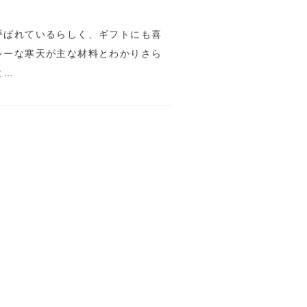
呼ばれているらしく、ギフトにも喜
シーな寒天が主な材料とわかりさら
と…