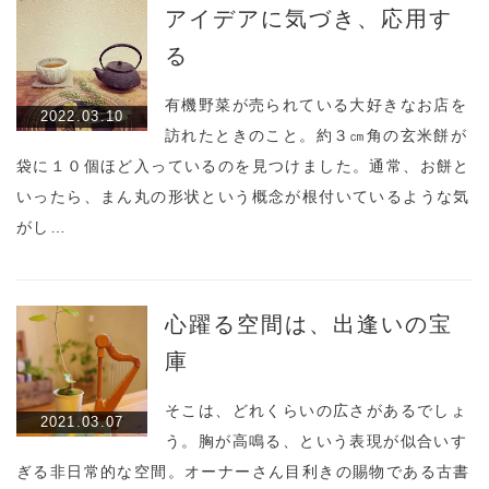
アイデアに気づき、応用す
る
有機野菜が売られている大好きなお店を
2022.03.10
訪れたときのこと。約３㎝角の玄米餅が
袋に１０個ほど入っているのを見つけました。通常、お餅と
いったら、まん丸の形状という概念が根付いているような気
がし…
心躍る空間は、出逢いの宝
庫
そこは、どれくらいの広さがあるでしょ
2021.03.07
う。胸が高鳴る、という表現が似合いす
ぎる非日常的な空間。オーナーさん目利きの賜物である古書