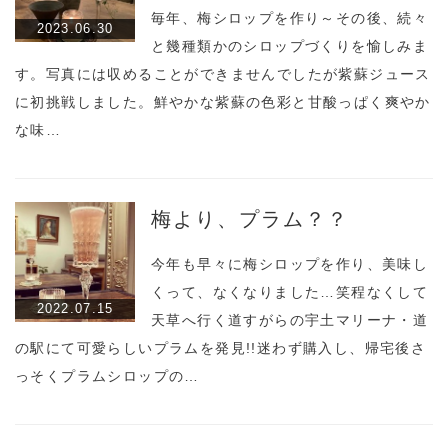
毎年、梅シロップを作り～その後、続々
2023.06.30
と幾種類かのシロップづくりを愉しみま
す。写真には収めることができませんでしたが紫蘇ジュース
に初挑戦しました。鮮やかな紫蘇の色彩と甘酸っぱく爽やか
な味…
梅より、プラム？？
今年も早々に梅シロップを作り、美味し
くって、なくなりました…笑程なくして
2022.07.15
天草へ行く道すがらの宇土マリーナ・道
の駅にて可愛らしいプラムを発見!!迷わず購入し、帰宅後さ
っそくプラムシロップの…