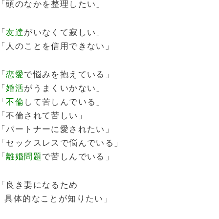
「頭のなかを整理したい」
「
友達
がいなくて寂しい」
「人のことを信用できない」
「
恋愛
で悩みを抱えている」
「
婚活
がうまくいかない」
「
不倫
して苦しんでいる」
「不倫されて苦しい」
「パートナーに愛されたい」
「セックスレスで悩んでいる」
「
離婚問題
で苦しんでいる」
「良き妻になるため
具体的なことが知りたい」