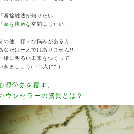
「断捨離法が知りたい」
「
家を快適
な空間にしたい」
その他、様々な悩みがある方、
あなたは一人ではありません!!
一緒に明るい未来をつくって
いきましょう( ^^)人(^^ )
心理学史を覆す、
カウンセラーの資質とは？