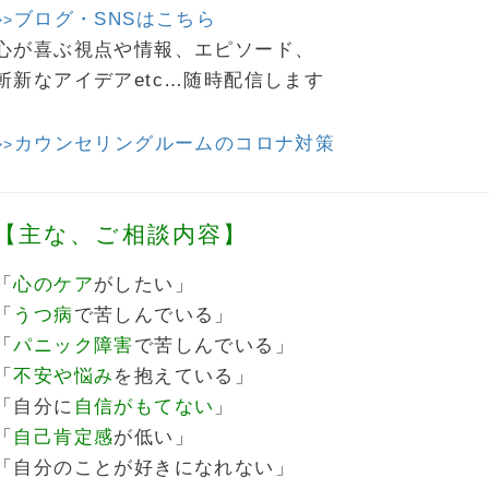
ブログ・SNSはこちら
>>
心が喜ぶ視点や情報、エピソード、
斬新なアイデアetc…随時配信します
カウンセリングルームのコロナ対策
>>
【主な、ご相談内容】
「
心のケア
がしたい」
「
うつ病
で苦しんでいる」
「
パニック障害
で苦しんでいる」
「
不安や悩み
を抱えている」
「自分に
自信がもてない
」
「
自己肯定感
が低い」
「自分のことが好きになれない」