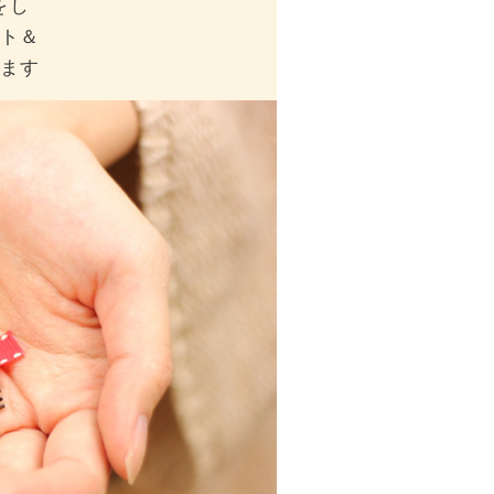
をし
ト＆
ます