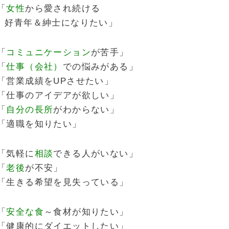
「
女性
から愛され続ける
好青年＆紳士になりたい」
「
コミュニケーション
が苦手」
「
仕事（会社）
での悩みがある」
「営業成績をUPさせたい」
「仕事のアイデアが欲しい」
「
自分の長所
がわからない」
「適職を知りたい」
「気軽に
相談
できる人がいない」
「
老後
が不安」
「生きる希望を見失っている」
「
安全な食
～食材が知りたい」
「健康的にダイエットしたい」