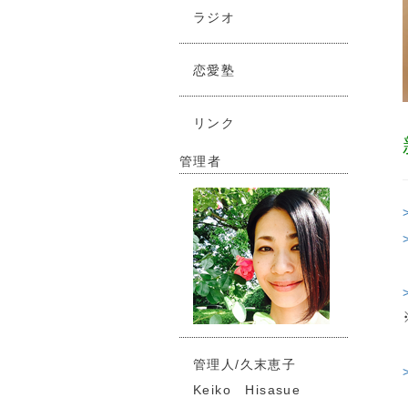
ラジオ
恋愛塾
リンク
管理者
管理人/久末恵子
Keiko Hisasue