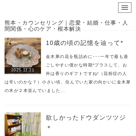
Toggl
navig
熊本・カウンセリング｜恋愛・結婚・仕事・人
間関係・心のケア・根本解決
10歳の頃の記憶を辿って*
金木犀の花を瓶詰めに･･･一年で最も過
ごしやすい僅かな時期*プラスして、お
2025.11.21
外は香りのギフトですね!（花粉症の人
は辛いのかな？）小さい頃、住んでいた家の向かいに金木犀
の木が２本並んでいました…
欲しかったドウダンツツジ
＊