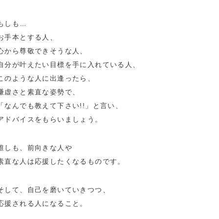
もしも…
お手本とする人、
心から尊敬できそうな人、
自分が叶えたい目標を手に入れている人、
このような人に出逢ったら、
謙虚さと素直な姿勢で、
「なんでも教えて下さい!!」と言い、
アドバイスをもらいましょう。
誰しも、前向きな人や
素直な人は応援したくなるものです。
そして、自己を磨いていきつつ、
応援される人になること。