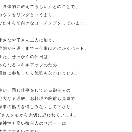
具体的に教えて欲しい」とのことで、
カウンセリングというより、
ひたすら前向きなコーチングをしています。
小さなお子さん二人に加え、
早朝から遅くまで～仕事はとにかくハード。
また、せっかくの休日は、
さらなるスキルアップのため
研修に参加したり勉強も欠かせません。
幸い、同じ仕事をしている御主人の
絶大なる理解、お料理の腕前も見事で
家事の協力を惜しみなくして下さり、
Kさんを心から大切に思われています。
精神性も高い御主人のサポートは、
本当に大きいですね。