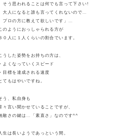
そう思われることは何でも言って下さい!
大人になると誰も言ってくれないので…
プロの方に教えて欲しいです」…
このようにおっしゃられる方が
３０人に１人くらいの割合でいます。
こうした姿勢をお持ちの方は、
・よくなっていくスピード
・目標を達成される速度
とてもはやいですね。
そう、私自身も
常々言い聞かせていることですが、
無敵さの鍵は…「素直さ」なのです^^
人生は長いようであっという間。