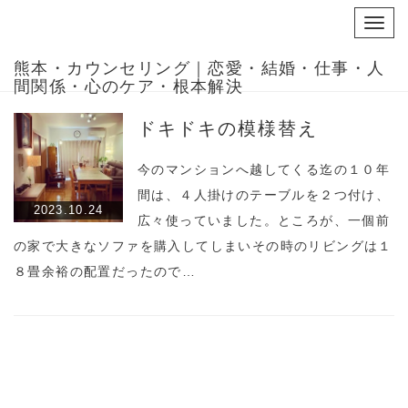
Toggl
navig
熊本・カウンセリング｜恋愛・結婚・仕事・人
間関係・心のケア・根本解決
ドキドキの模様替え
今のマンションへ越してくる迄の１０年
間は、４人掛けのテーブルを２つ付け、
2023.10.24
広々使っていました。ところが、一個前
の家で大きなソファを購入してしまいその時のリビングは１
８畳余裕の配置だったので…