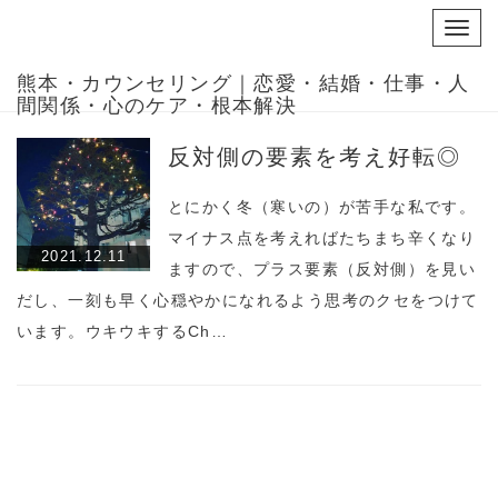
Toggl
navig
熊本・カウンセリング｜恋愛・結婚・仕事・人
間関係・心のケア・根本解決
反対側の要素を考え好転◎
とにかく冬（寒いの）が苦手な私です。
マイナス点を考えればたちまち辛くなり
2021.12.11
ますので、プラス要素（反対側）を見い
だし、一刻も早く心穏やかになれるよう思考のクセをつけて
います。ウキウキするCh…