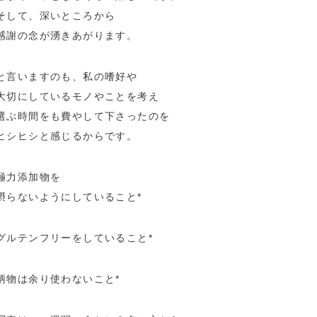
そして、深いところから
感謝の念が湧きあがります。
と言いますのも、私の嗜好や
大切にしているモノやことを考え
選ぶ時間をも費やして下さったのを
ヒシヒシと感じるからです。
極力添加物を
摂らないようにしていること*
グルテンフリーをしていること*
柄物は余り使わないこと*