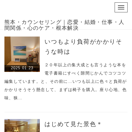
Toggl
navig
熊本・カウンセリング｜恋愛・結婚・仕事・人
間関係・心のケア・根本解決
いつもより負荷がかかりそ
うな時は
２０年以上の集大成とも言うような本を
2025.01.23
電子書籍にすべく隙間じかんでコツコツ
編集しています。と、その前に…いつも以上に色々と負荷が
かかりそうそう懸念して、まずは椅子を購入。座り心地、色
味、狭…
はじめて見た景色＊