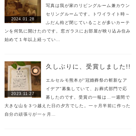
写真は我が家のリビングルーム兼カウン
セリングルームです。トワイライト時～
2024.01.28
ふだん殆ど閉じていることが多いカーテ
ンを何気に開けたのです。窓ガラスにお部屋が映り込み住み
始めて１年以上経ってい…
久しぶりに、受賞しました!!
エルセルモ熊本が“冠婚葬祭の斬新なア
イデア”募集していて、お葬式部門で応
2023.11.27
募したのです。受賞の一報は…一週間で
大きな山を３つ越えた日の夕方でした。一ヶ月半前に作った
自分の頑張りが一ヶ月…